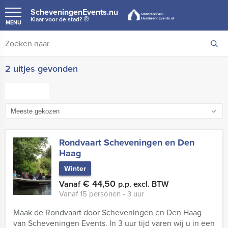
ScheveningenEvents.nu
®
Klaar voor de stad?
MENU
2 uitjes gevonden
FILTER
Rondvaart Scheveningen en Den
Haag
Winter
€ 44,50
Vanaf
p.p. excl. BTW
Vanaf 15 personen ‐ 3 uur
Maak de Rondvaart door Scheveningen en Den Haag
van Scheveningen Events. In 3 uur tijd varen wij u in een