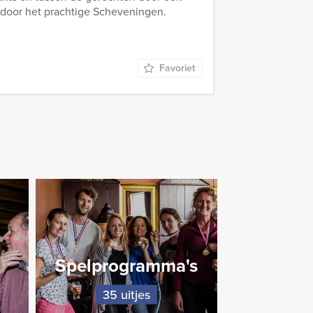
 door het prachtige Scheveningen.
Favoriet
Spelprogramma's
35 uitjes