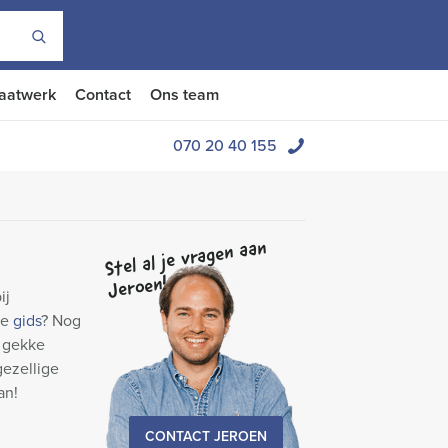
aatwerk
Contact
Ons team
070 20 40 155
Stel al je vragen aan
Jeroen!
ij
le
gids
? Nog
f gekke
gezellige
an!
CONTACT JEROEN