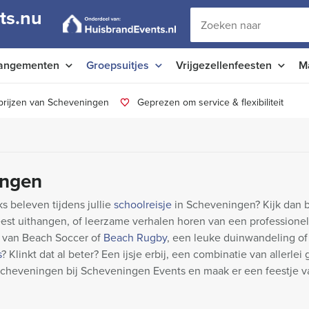
ts.nu
angementen
Groepsuitjes
Vrijgezellenfeesten
M
prijzen van Scheveningen
Geprezen om service & flexibiliteit
ingen
ks beleven tijdens jullie
schoolreisje
in Scheveningen? Kijk dan b
beest uithangen, of leerzame verhalen horen van een professione
e van Beach Soccer of
Beach Rugby
, een leuke duinwandeling o
s
? Klinkt dat al beter? Een ijsje erbij, een combinatie van allerlei 
e Scheveningen bij Scheveningen Events en maak er een feestje v