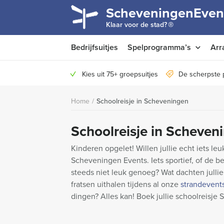
ScheveningenEven
®
Klaar voor de stad?
Bedrijfsuitjes
Spelprogramma’s
Arr
Kies uit 75+ groepsuitjes
De scherpste 
Home
/
Schoolreisje in Scheveningen
Schoolreisje in Scheven
Kinderen opgelet! Willen jullie echt iets leu
Scheveningen Events. Iets sportief, of de 
steeds niet leuk genoeg? Wat dachten julli
fratsen uithalen tijdens al onze
strandevent
dingen? Alles kan! Boek jullie schoolreisj