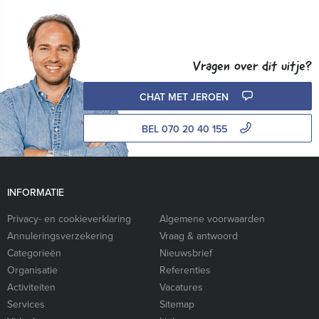
Vragen over dit uitje?
CHAT MET JEROEN
BEL 070 20 40 155
INFORMATIE
Privacy- en cookieverklaring
Algemene voorwaarden
Annuleringsverzekering
Vraag & antwoord
Categorieën
Nieuwsbrief
Organisatie
Referenties
Activiteiten
Vacatures
Services
Sitemap