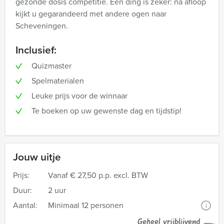
gezonde dosis competitie. Eén ding is zeker: na afloop
kijkt u gegarandeerd met andere ogen naar
Scheveningen.
Inclusief:
Quizmaster
Spelmaterialen
Leuke prijs voor de winnaar
Te boeken op uw gewenste dag en tijdstip!
Jouw uitje
Prijs:
Vanaf
€ 27,50 p.p. excl. BTW
Duur:
2 uur
Aantal:
Minimaal 12 personen
i
Geheel vrijblijvend