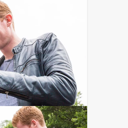
nde restaurants
ijdstip!