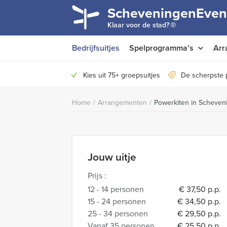
ScheveningenEven
®
Klaar voor de stad?
Bedrijfsuitjes
Spelprogramma’s
Arr
Kies uit 75+ groepsuitjes
De scherpste 
Home
/
Arrangementen
/
Powerkiten in Scheven
Jouw uitje
Prijs :
12 - 14 personen
€ 37,50 p.p.
15 - 24 personen
€ 34,50 p.p.
25 - 34 personen
€ 29,50 p.p.
Vanaf 35 personen
€ 25,50 p.p.