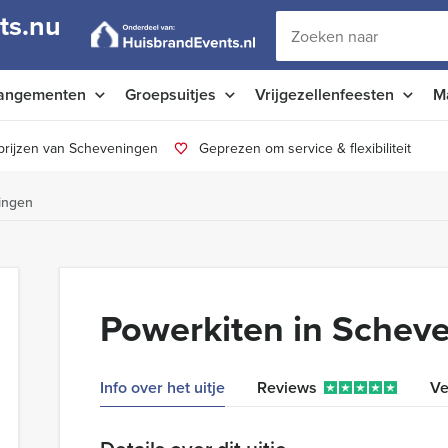
ts.nu
angementen
Groepsuitjes
Vrijgezellenfeesten
M
prijzen van Scheveningen
Geprezen om service & flexibiliteit
ingen
Powerkiten in Schev
Info over het uitje
Reviews
Ve