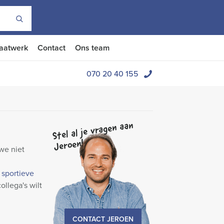
aatwerk
Contact
Ons team
070 20 40 155
Stel al je vragen aan
Jeroen!
we niet
,
sportieve
llega's wilt
CONTACT JEROEN