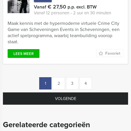
€ 27,50
Vanaf
p.p. excl. BTW
Vanaf 12 personen ‐ 2 uur en 30 minuten
Maak kennis met de hypermoderne virtuele Crime City
Game van Scheveningen Events in Scheveningen, een
actief spelprogramma, waarbij teambuilding voorop
staat.
Favoriet
LEES MEER
1
2
3
4
VOLGENDE
Gerelateerde categorieën