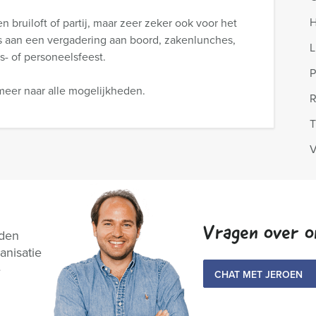
H
n bruiloft of partij, maar zeer zeker ook voor het
s aan een vergadering aan boord, zakenlunches,
L
fs- of personeelsfeest.
P
meer naar alle mogelijkheden.
R
T
V
Vragen over o
nden
anisatie
e
CHAT MET JEROEN