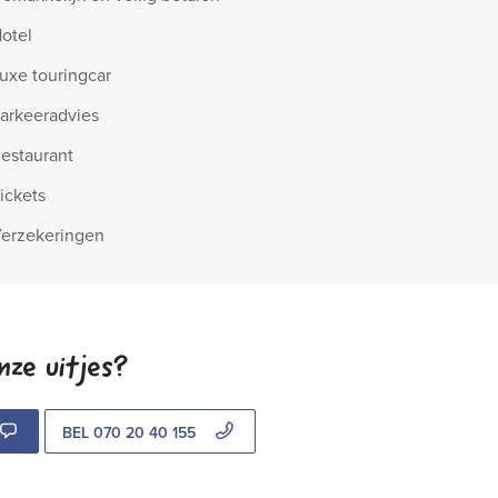
otel
uxe touringcar
arkeeradvies
estaurant
ickets
erzekeringen
nze uitjes?
BEL 070 20 40 155