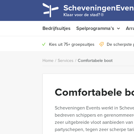
ScheveningenEven
®
Klaar voor de stad?
Bedrijfsuitjes
Spelprogramma’s
Arr
Kies uit 75+ groepsuitjes
De scherpste 
Home
/
Services
/
Comfortabele boot
Comfortabele b
Scheveningen Events werkt in Schev
bedreven schippers en gerenommeerd
zeer uitgebreide vloot aanbieden van
partyschepen, tegen zeer scherpe tar