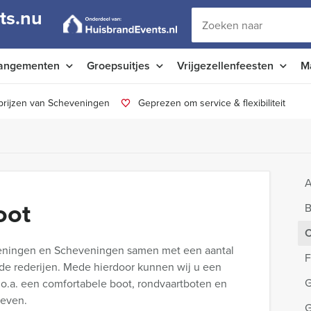
ts.nu
angementen
Groepsuitjes
Vrijgezellenfeesten
M
prijzen van Scheveningen
Geprezen om service & flexibiliteit
A
oot
B
C
eningen en Scheveningen samen met een aantal
F
e rederijen. Mede hierdoor kunnen wij u een
G
 o.a. een comfortabele boot, rondvaartboten en
ieven.
G