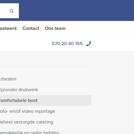
aatwerk
Contact
Ons team
070 20 40 155
rtiesten
ijzonder drukwerk
omfortabele boot
oto- en/of video reportage
eheel verzorgde catering
emakkelijk en veilig betalen