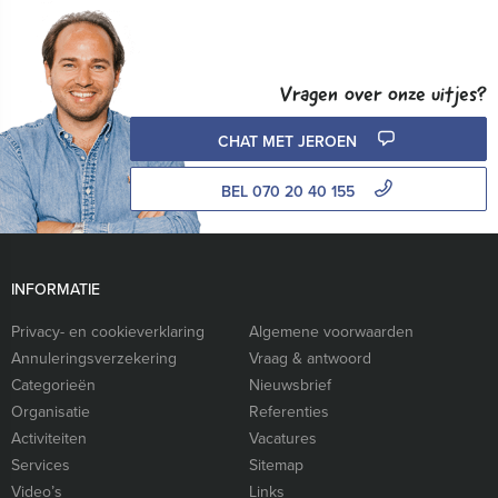
Vragen over onze uitjes?
CHAT MET JEROEN
BEL 070 20 40 155
INFORMATIE
Privacy- en cookieverklaring
Algemene voorwaarden
Annuleringsverzekering
Vraag & antwoord
Categorieën
Nieuwsbrief
Organisatie
Referenties
Activiteiten
Vacatures
Services
Sitemap
Video’s
Links